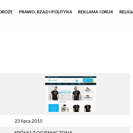
DRÓŻE
PRAWO, RZĄD I POLITYKA
REKLAMA I DRUK
RELIG
23 lipca 2015
SPÓŁKI Z OGRANICZONĄ