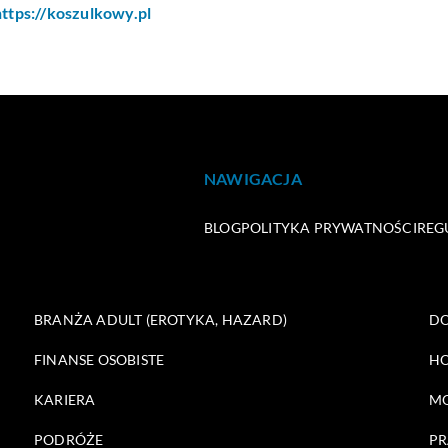
https://koszulkowy.pl
NAWIGACJA
BLOG
POLITYKA PRYWATNOŚCI
REG
BRANŻA ADULT (EROTYKA, HAZARD)
DO
FINANSE OSOBISTE
HO
KARIERA
M
PODRÓŻE
PR