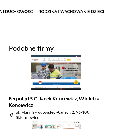
IA I DUCHOWOŚĆ
RODZINA I WYCHOWANIE DZIECI
Podobne firmy
Ferpol.pl S.C. Jacek Koncewicz, Wioletta
Koncewicz
ul. Marii Skłodowskiej-Curie 72, 96-100
Skierniewice