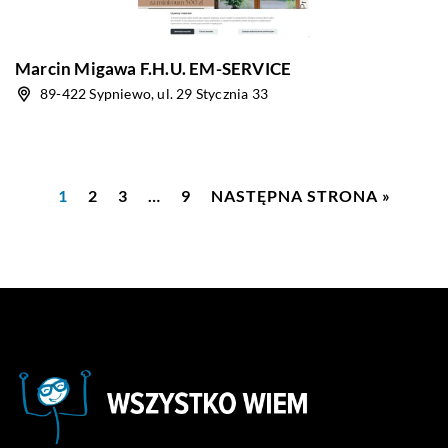
Marcin Migawa F.H.U. EM-SERVICE
89-422 Sypniewo, ul. 29 Stycznia 33
1
2
3
…
9
NASTĘPNA STRONA »