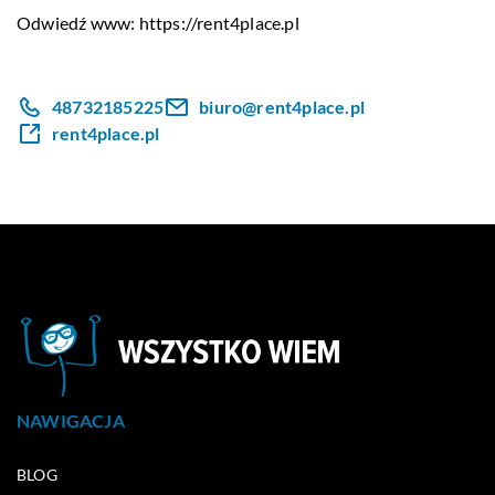
Odwiedź www:
https://rent4place.pl
48732185225
biuro@rent4place.pl
rent4place.pl
NAWIGACJA
BLOG