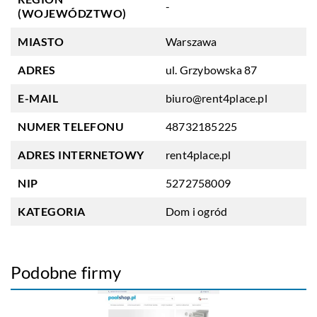
-
(WOJEWÓDZTWO)
MIASTO
Warszawa
ADRES
ul. Grzybowska 87
E-MAIL
biuro@rent4place.pl
NUMER TELEFONU
48732185225
ADRES INTERNETOWY
rent4place.pl
NIP
5272758009
KATEGORIA
Dom i ogród
Podobne firmy