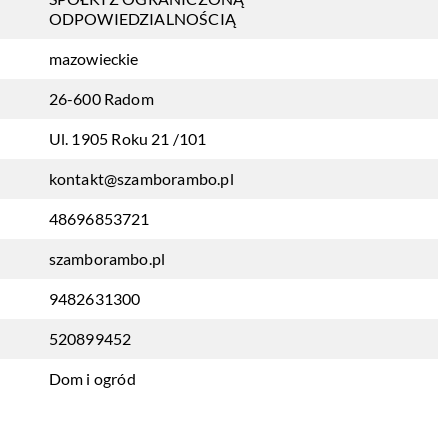
ODPOWIEDZIALNOŚCIĄ
mazowieckie
26-600 Radom
Ul. 1905 Roku 21 /101
kontakt@szamborambo.pl
48696853721
szamborambo.pl
9482631300
520899452
Dom i ogród