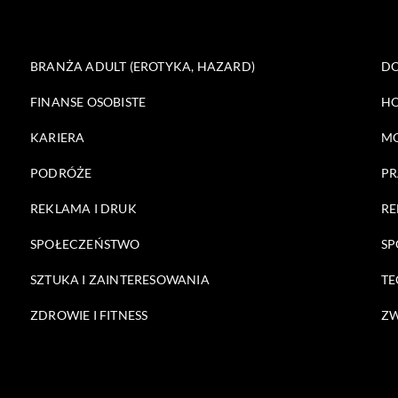
BRANŻA ADULT (EROTYKA, HAZARD)
DO
FINANSE OSOBISTE
HO
KARIERA
M
PODRÓŻE
PR
REKLAMA I DRUK
RE
SPOŁECZEŃSTWO
SP
SZTUKA I ZAINTERESOWANIA
TE
ZDROWIE I FITNESS
ZW