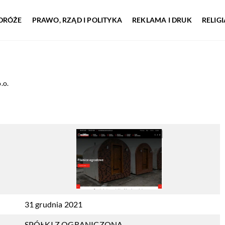
DRÓŻE
PRAWO, RZĄD I POLITYKA
REKLAMA I DRUK
RELIG
.o.
31 grudnia 2021
SPÓŁKI Z OGRANICZONĄ