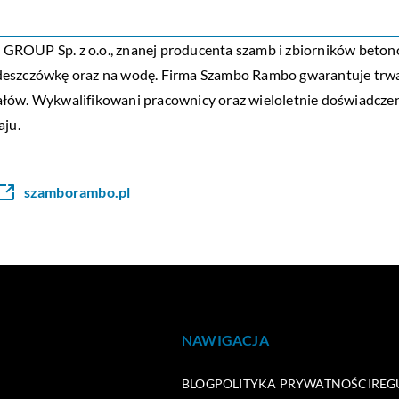
I GROUP Sp. z o.o., znanej producenta szamb i zbiorników beton
 deszczówkę oraz na wodę. Firma Szambo Rambo gwarantuje trwa
łów. Wykwalifikowani pracownicy oraz wieloletnie doświadczenie
aju.
szamborambo.pl
NAWIGACJA
BLOG
POLITYKA PRYWATNOŚCI
REG