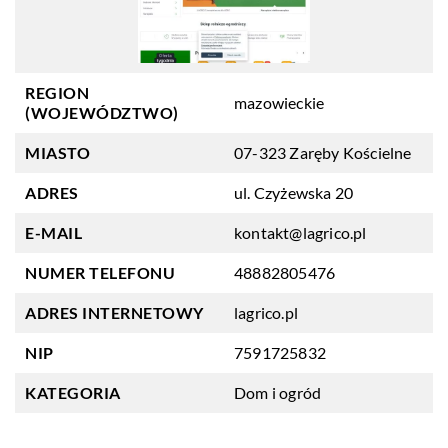
REGION
mazowieckie
(WOJEWÓDZTWO)
MIASTO
07-323 Zaręby Kościelne
ADRES
ul. Czyżewska 20
E-MAIL
kontakt@lagrico.pl
NUMER TELEFONU
48882805476
ADRES INTERNETOWY
lagrico.pl
NIP
7591725832
KATEGORIA
Dom i ogród