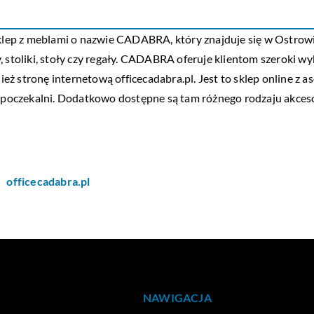
z meblami o nazwie CADABRA, który znajduje się w Ostrowie W
sofy, stoliki, stoły czy regały. CADABRA oferuje klientom szerok
eż stronę internetową officecadabra.pl. Jest to sklep online z
do poczekalni. Dodatkowo dostępne są tam różnego rodzaju akces
officecadabra.pl
NAWIGACJA