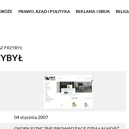
DRÓŻE
PRAWO, RZĄD I POLITYKA
REKLAMA I DRUK
RELIG
Z PRZYBYŁ
ZYBYŁ
04 stycznia 2007
OSOBY FIZYCZNE PROWADZĄCE DZIAŁALNOŚĆ