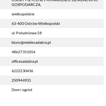
GOSPODARCZĄ
wielkopolskie
63-400 Ostrów Wielkopolski
ul. Południowa 58
biuro@meblecadabra.pl
48627351054
officecadabra.pl
6222230436
250944931
Dom i ogród