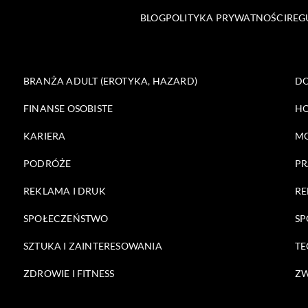
BLOG
POLITYKA PRYWATNOŚCI
REG
BRANŻA ADULT (EROTYKA, HAZARD)
DO
FINANSE OSOBISTE
HO
KARIERA
M
PODRÓŻE
PR
REKLAMA I DRUK
RE
SPOŁECZEŃSTWO
SP
SZTUKA I ZAINTERESOWANIA
TE
ZDROWIE I FITNESS
ZW