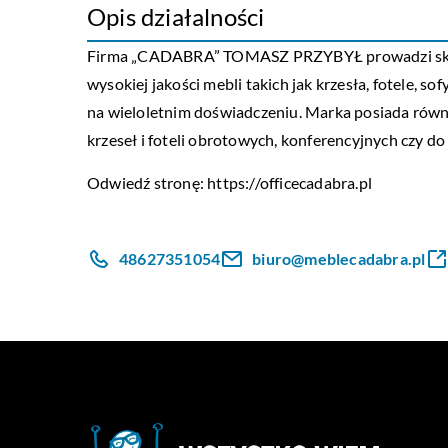
Opis działalności
Firma „CADABRA” TOMASZ PRZYBYŁ prowadzi sklep 
wysokiej jakości mebli takich jak krzesła, fotele, 
na wieloletnim doświadczeniu. Marka posiada równi
krzeseł i foteli obrotowych, konferencyjnych czy 
Odwiedź stronę:
https://officecadabra.pl
48627351054
biuro@meblecadabra.pl