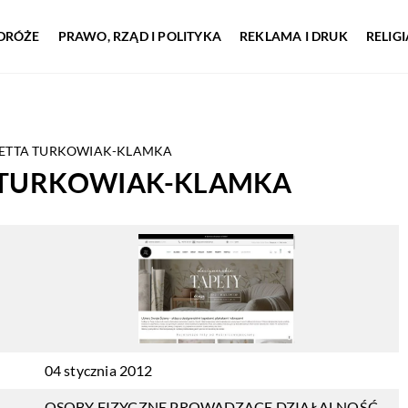
DRÓŻE
PRAWO, RZĄD I POLITYKA
REKLAMA I DRUK
RELIG
LETTA TURKOWIAK-KLAMKA
A TURKOWIAK-KLAMKA
04 stycznia 2012
OSOBY FIZYCZNE PROWADZĄCE DZIAŁALNOŚĆ