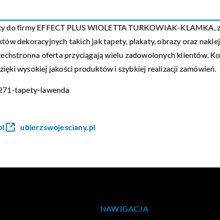
żący do firmy EFFECT PLUS WIOLETTA TURKOWIAK-KLAMKA, z sie
tów dekoracyjnych takich jak tapety, plakaty, obrazy oraz naklej
szechstronna oferta przyciągają wielu zadowolonych klientów. K
ięki wysokiej jakości produktów i szybkiej realizacji zamówień.
l/271-tapety-lawenda
pl
ubierzswojesciany.pl
NAWIGACJA