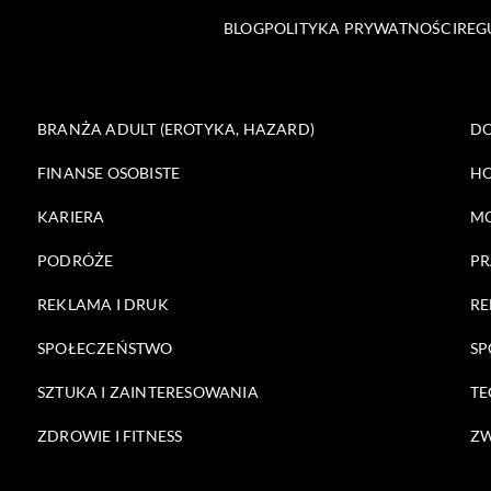
BLOG
POLITYKA PRYWATNOŚCI
REG
BRANŻA ADULT (EROTYKA, HAZARD)
DO
FINANSE OSOBISTE
HO
KARIERA
M
PODRÓŻE
PR
REKLAMA I DRUK
RE
SPOŁECZEŃSTWO
SP
SZTUKA I ZAINTERESOWANIA
TE
ZDROWIE I FITNESS
ZW