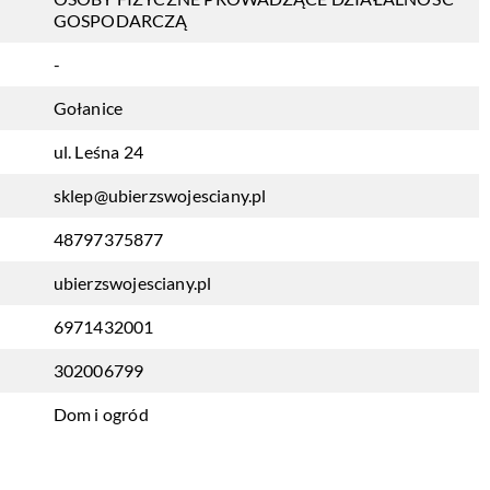
GOSPODARCZĄ
-
Gołanice
ul. Leśna 24
sklep@ubierzswojesciany.pl
48797375877
ubierzswojesciany.pl
6971432001
302006799
Dom i ogród