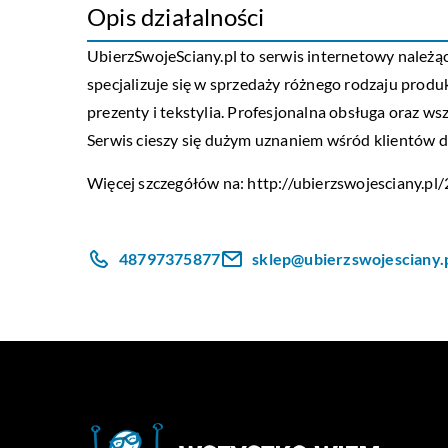
Opis działalności
UbierzSwojeSciany.pl to serwis internetowy nale
specjalizuje się w sprzedaży różnego rodzaju produk
prezenty i tekstylia. Profesjonalna obsługa oraz w
Serwis cieszy się dużym uznaniem wśród klientów dz
Więcej szczegółów na:
http://ubierzswojesciany.p
48797375877
sklep@ubierzswojesciany.