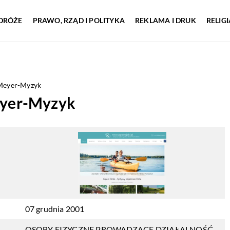
DRÓŻE
PRAWO, RZĄD I POLITYKA
REKLAMA I DRUK
RELIG
Meyer-Myzyk
yer-Myzyk
07 grudnia 2001
OSOBY FIZYCZNE PROWADZĄCE DZIAŁALNOŚĆ