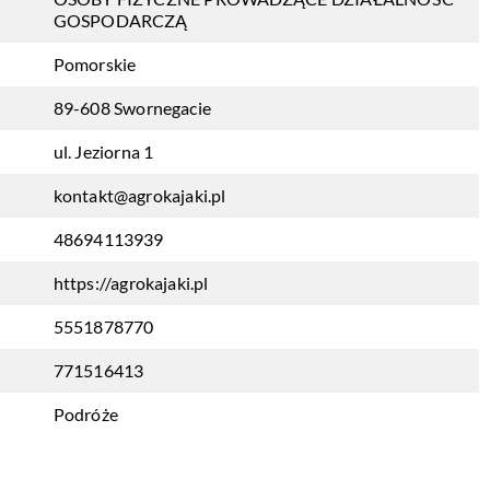
GOSPODARCZĄ
Pomorskie
89-608 Swornegacie
ul. Jeziorna 1
kontakt@agrokajaki.pl
48694113939
https://agrokajaki.pl
5551878770
771516413
Podróże