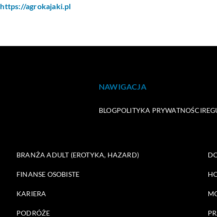
https://agrokajaki.pl
NAWIGACJA
BLOG
POLITYKA PRYWATNOŚCI
REG
BRANŻA ADULT (EROTYKA, HAZARD)
DO
FINANSE OSOBISTE
HO
KARIERA
M
PODRÓŻE
PR