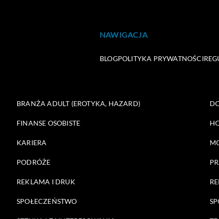
NAWIGACJA
BLOG
POLITYKA PRYWATNOŚCI
REG
BRANŻA ADULT (EROTYKA, HAZARD)
DO
FINANSE OSOBISTE
HO
KARIERA
M
PODRÓŻE
PR
REKLAMA I DRUK
RE
SPOŁECZEŃSTWO
SP