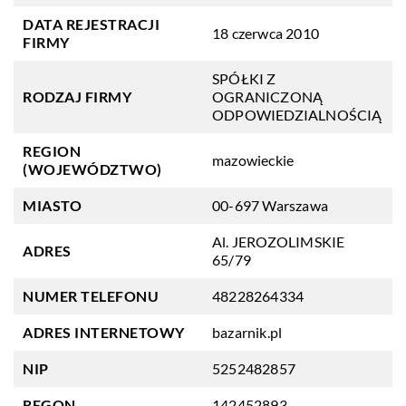
DATA REJESTRACJI
18 czerwca 2010
FIRMY
SPÓŁKI Z
RODZAJ FIRMY
OGRANICZONĄ
ODPOWIEDZIALNOŚCIĄ
REGION
mazowieckie
(WOJEWÓDZTWO)
MIASTO
00-697 Warszawa
Al. JEROZOLIMSKIE
ADRES
65/79
NUMER TELEFONU
48228264334
ADRES INTERNETOWY
bazarnik.pl
NIP
5252482857
REGON
142452893