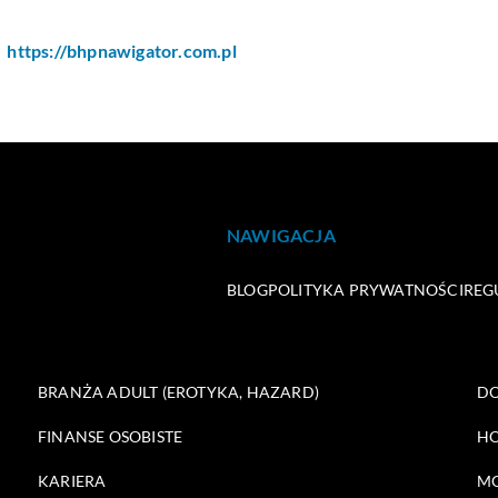
https://bhpnawigator.com.pl
NAWIGACJA
BLOG
POLITYKA PRYWATNOŚCI
REG
BRANŻA ADULT (EROTYKA, HAZARD)
DO
FINANSE OSOBISTE
HO
KARIERA
M