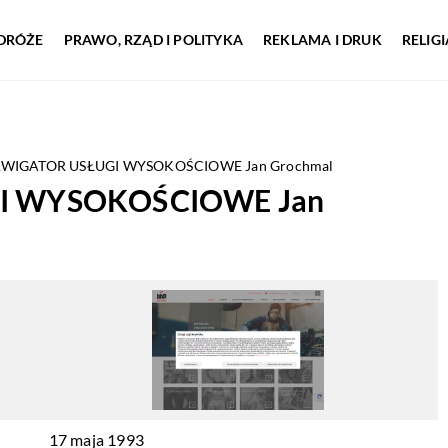
DRÓŻE
PRAWO, RZĄD I POLITYKA
REKLAMA I DRUK
RELIG
WIGATOR USŁUGI WYSOKOŚCIOWE Jan Grochmal
I WYSOKOŚCIOWE Jan
17 maja 1993