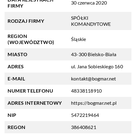
30 czerwca 2020
FIRMY
SPÓŁKI
RODZAJ FIRMY
KOMANDYTOWE
REGION
Śląskie
(WOJEWÓDZTWO)
MIASTO
43-300 Bielsko-Biała
ADRES
ul. Jana Sobieskiego 160
E-MAIL
kontakt@bogmar.net
NUMER TELEFONU
48338118910
ADRES INTERNETOWY
https://bogmar.net.pl
NIP
5472219464
REGON
386408621