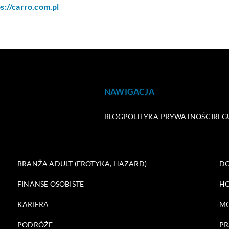
s://carro.com.pl
NAWIGACJA
BLOG
POLITYKA PRYWATNOŚCI
REG
BRANŻA ADULT (EROTYKA, HAZARD)
DO
FINANSE OSOBISTE
HO
KARIERA
M
PODRÓŻE
PR