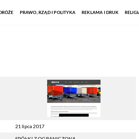
DRÓŻE
PRAWO, RZĄD I POLITYKA
REKLAMA I DRUK
RELIG
21 lipca 2017
SPÓŁKI Z OGRANICZONĄ