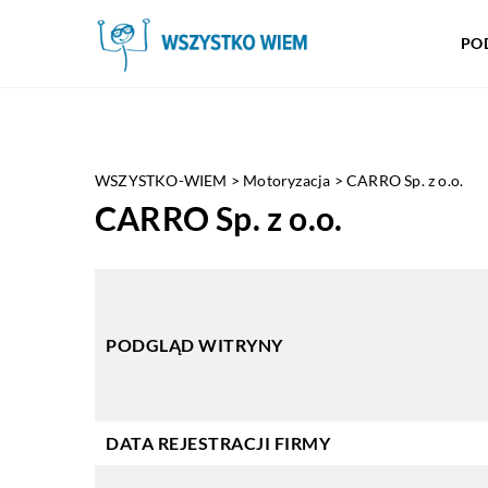
PO
WSZYSTKO-WIEM
>
Motoryzacja
>
CARRO Sp. z o.o.
CARRO Sp. z o.o.
PODGLĄD WITRYNY
DATA REJESTRACJI FIRMY