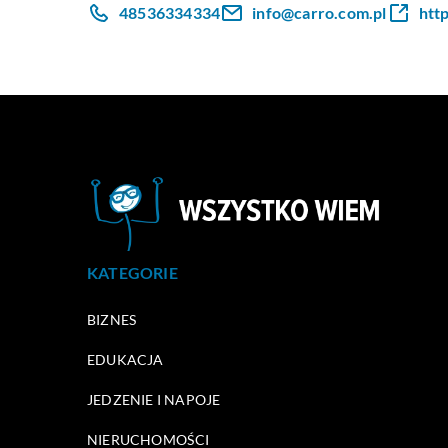
48536334334
info@carro.com.pl
http
KATEGORIE
BIZNES
EDUKACJA
JEDZENIE I NAPOJE
NIERUCHOMOŚCI