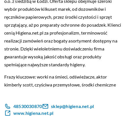
o.o. z siedzibą w Łodzi. Oferta sklepu obejmuje szeroki
wybór produktów kilkuset marek, od dozowników i
ręczników papierowych, przez środki czystości i sprzęt
sprzątający, aż po preparaty ochronne do posadzek. Klienci
cenią Higiena.net.pl za profesjonalizm, terminowość
realizacji zamówień oraz bogaty asortyment dostępny na
stronie. Dzięki wieloletniemu doświadczeniu firma
gwarantuje wysoką jakość obsługi oraz produkty
spełniające najwyższe standardy higieny.
Frazy kluczowe: worki na śmieci, odświeżacze,
aktor
kimberly scott
, czyściwa przemysłowe, środki chemiczne
48530030870
sklep@higiena.net.pl
www.higiena.net.pl