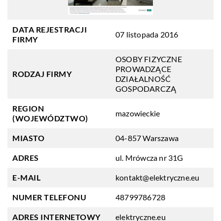
DATA REJESTRACJI
07 listopada 2016
FIRMY
OSOBY FIZYCZNE
PROWADZĄCE
RODZAJ FIRMY
DZIAŁALNOŚĆ
GOSPODARCZĄ
REGION
mazowieckie
(WOJEWÓDZTWO)
MIASTO
04-857 Warszawa
ADRES
ul. Mrówcza nr 31G
E-MAIL
kontakt@elektryczne.eu
NUMER TELEFONU
48799786728
ADRES INTERNETOWY
elektryczne.eu