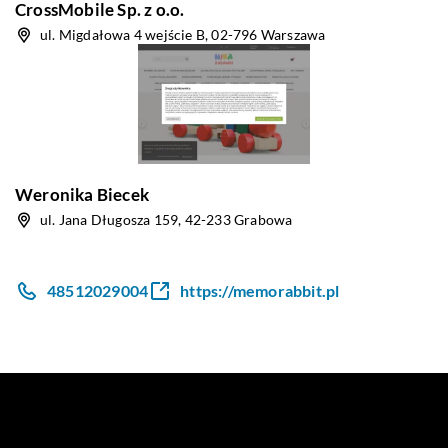
CrossMobile Sp. z o.o.
ul. Migdałowa 4 wejście B, 02-796 Warszawa
Weronika Biecek
ul. Jana Długosza 159, 42-233 Grabowa
48512029004
https://memorabbit.pl