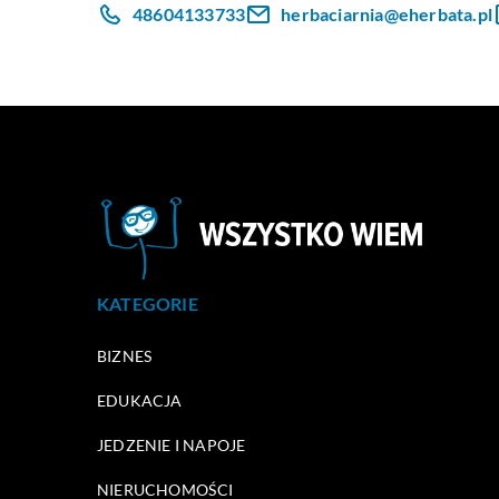
48604133733
herbaciarnia@eherbata.pl
KATEGORIE
BIZNES
EDUKACJA
JEDZENIE I NAPOJE
NIERUCHOMOŚCI