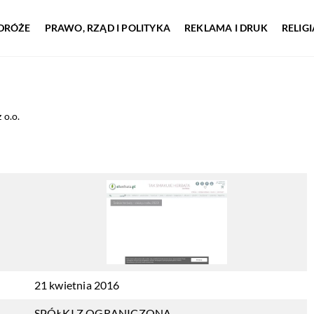
DRÓŻE
PRAWO, RZĄD I POLITYKA
REKLAMA I DRUK
RELIG
 o.o.
21 kwietnia 2016
SPÓŁKI Z OGRANICZONĄ