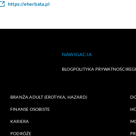
https://eherbata.pl
NAWIGACJA
BLOG
POLITYKA PRYWATNOŚCI
REG
BRANŻA ADULT (EROTYKA, HAZARD)
DO
FINANSE OSOBISTE
HO
KARIERA
M
PODRÓŻE
PR