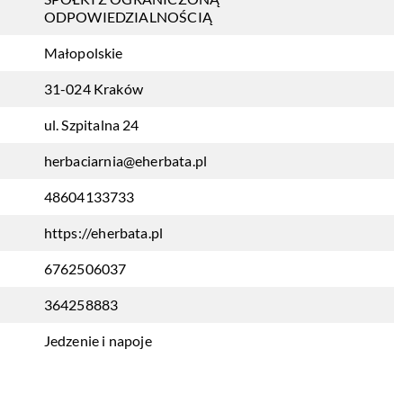
ODPOWIEDZIALNOŚCIĄ
Małopolskie
31-024 Kraków
ul. Szpitalna 24
herbaciarnia@eherbata.pl
48604133733
https://eherbata.pl
6762506037
364258883
Jedzenie i napoje