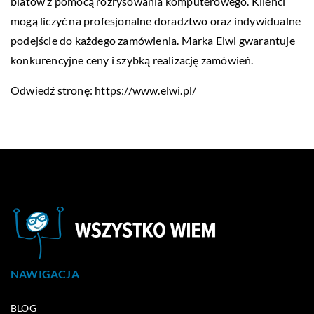
blatów z pomocą rozrysowania komputerowego. Klienci
mogą liczyć na profesjonalne doradztwo oraz indywidualne
podejście do każdego zamówienia. Marka Elwi gwarantuje
konkurencyjne ceny i szybką realizację zamówień.
Odwiedź stronę:
https://www.elwi.pl/
NAWIGACJA
BLOG