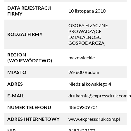
DATA REJESTRACJI
10 listopada 2010
FIRMY
OSOBY FIZYCZNE
PROWADZĄCE
RODZAJ FIRMY
DZIAŁALNOŚĆ
GOSPODARCZĄ
REGION
mazowieckie
(WOJEWÓDZTWO)
MIASTO
26-600 Radom
ADRES
Niedziałkowskiego 4
E-MAIL
drukarnia@expressdruk.com.p
NUMER TELEFONU
48609309701
ADRES INTERNETOWY
www.expressdruk.com.pl
NIP
9482427172