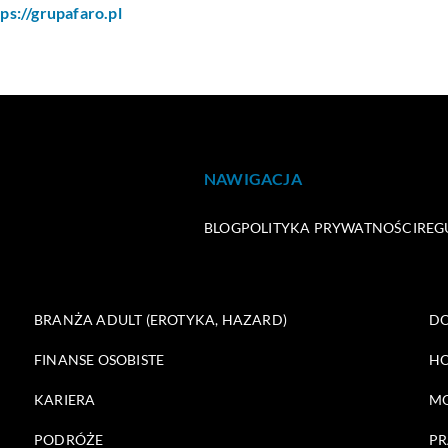
tps://grupafaro.pl
NAWIGACJA
BLOG
POLITYKA PRYWATNOŚCI
REG
BRANŻA ADULT (EROTYKA, HAZARD)
DO
FINANSE OSOBISTE
HO
KARIERA
M
PODRÓŻE
PR