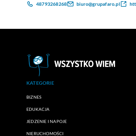
48793268268
biuro@grupafaro.pl
ht
KATEGORIE
BIZNES
EDUKACJA
JEDZENIE I NAPOJE
NIERUCHOMOŚCI