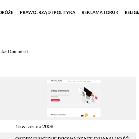
DRÓŻE
PRAWO, RZĄD I POLITYKA
REKLAMA I DRUK
RELIG
afał Domański
15 września 2008
OSOBY FIZYCZNE PROWADZĄCE DZIAŁALNOŚĆ