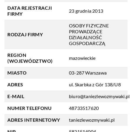
DATA REJESTRACJI
23 grudnia 2013
FIRMY
OSOBY FIZYCZNE
PROWADZĄCE
RODZAJ FIRMY
DZIAŁALNOŚĆ
GOSPODARCZĄ
REGION
mazowieckie
(WOJEWÓDZTWO)
MIASTO
03-287 Warszawa
ADRES
ul. Skarbka z Gór 138/U8
E-MAIL
biuro@taniezlewozmywaki.pl
NUMER TELEFONU
48733517620
ADRES INTERNETOWY
taniezlewozmywaki.pl
NIP
5821514004