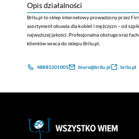
Opis działalności
Brilu.pl
to sklep internetowy prowadzony przez Firmę
asortyment obuwia dla kobiet i mężczyzn – od szpile
najwyższej jakości. Profesjonalna obsługa oraz fac
klientów wraca do sklepu Brilu.pl.
48881501001
biuro@brilu.pl
brilu.pl