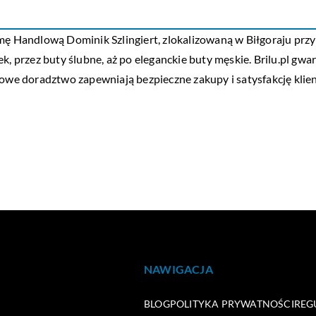
 Handlową Dominik Szlingiert, zlokalizowaną w Biłgoraju przy u
k, przez buty ślubne, aż po eleganckie buty męskie. Brilu.pl gw
howe doradztwo zapewniają bezpieczne zakupy i satysfakcję klien
NAWIGACJA
BLOG
POLITYKA PRYWATNOŚCI
REG