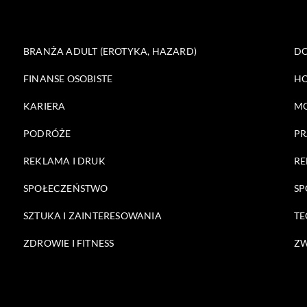
BRANŻA ADULT (EROTYKA, HAZARD)
DO
FINANSE OSOBISTE
HO
KARIERA
M
PODRÓŻE
PR
REKLAMA I DRUK
RE
SPOŁECZEŃSTWO
SP
SZTUKA I ZAINTERESOWANIA
TE
ZDROWIE I FITNESS
ZW