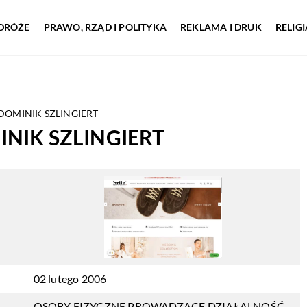
DRÓŻE
PRAWO, RZĄD I POLITYKA
REKLAMA I DRUK
RELIG
OMINIK SZLINGIERT
NIK SZLINGIERT
02 lutego 2006
OSOBY FIZYCZNE PROWADZĄCE DZIAŁALNOŚĆ