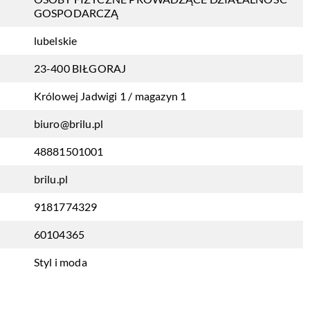
GOSPODARCZĄ
lubelskie
23-400 BIŁGORAJ
Królowej Jadwigi 1 / magazyn 1
biuro@brilu.pl
48881501001
brilu.pl
9181774329
60104365
Styl i moda