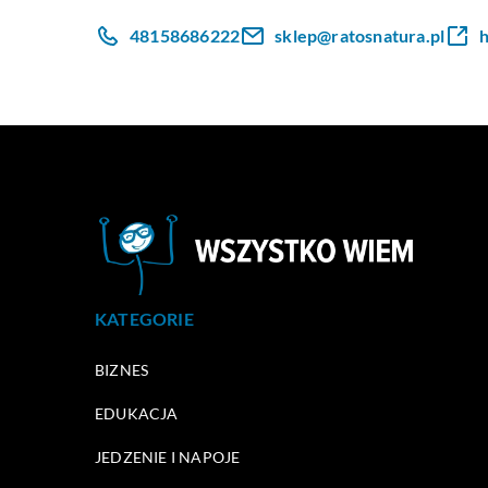
48158686222
sklep@ratosnatura.pl
h
KATEGORIE
BIZNES
EDUKACJA
JEDZENIE I NAPOJE