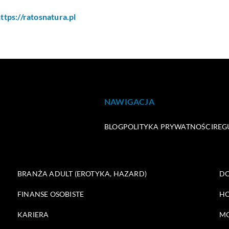
ttps://ratosnatura.pl
NAWIGACJA
BLOG
POLITYKA PRYWATNOŚCI
REG
BRANŻA ADULT (EROTYKA, HAZARD)
DO
FINANSE OSOBISTE
HO
KARIERA
M