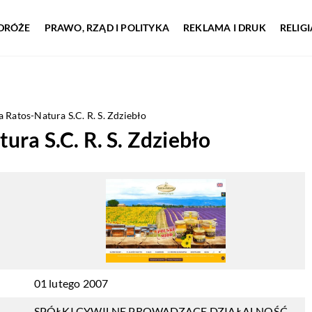
DRÓŻE
PRAWO, RZĄD I POLITYKA
REKLAMA I DRUK
RELIG
Ratos-Natura S.C. R. S. Zdziebło
ra S.C. R. S. Zdziebło
01 lutego 2007
SPÓŁKI CYWILNE PROWADZĄCE DZIAŁALNOŚĆ