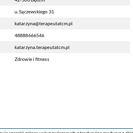
u. Sączewskiego 31
katarzyna@terapeutatcm.pl
48888666546
katarzyna.terapeutatcm.pl
Zdrowie i fitness
eruje szeroki zakres usług związanych z tradycyjną medycyną chi