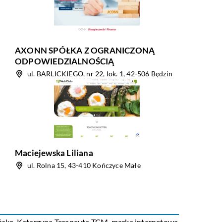
AXONN SPÓŁKA Z OGRANICZONĄ
ODPOWIEDZIALNOŚCIĄ
ul. BARLICKIEGO, nr 22, lok. 1, 42-506 Będzin
Maciejewska Liliana
ul. Rolna 15, 43-410 Kończyce Małe
ńską.
Katarzyna Terapeuta TCM
, marka internetowa