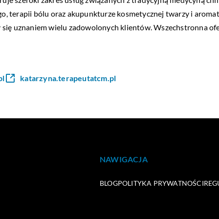
ego, terapii bólu oraz akupunkturze kosmetycznej twarzy i aromat
 się uznaniem wielu zadowolonych klientów. Wszechstronna ofe
pl
katarzyna.terapeutatcm.pl
NAWIGACJA
BLOG
POLITYKA PRYWATNOŚCI
REG