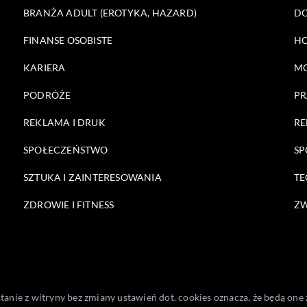
BRANŻA ADULT (EROTYKA, HAZARD)
DO
FINANSE OSOBISTE
HO
KARIERA
M
PODRÓŻE
PR
REKLAMA I DRUK
RE
SPOŁECZEŃSTWO
SP
SZTUKA I ZAINTERESOWANIA
TE
ZDROWIE I FITNESS
ZW
stanie z witryny bez zmiany ustawień dot. cookies oznacza, że będą 