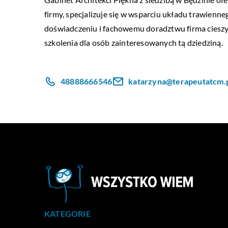
firmy, specjalizuje się w wsparciu układu trawienn
doświadczeniu i fachowemu doradztwu firma cieszy
szkolenia dla osób zainteresowanych tą dziedziną.
48888666546
katarzyna@terapeutatcm.
KATEGORIE