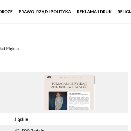
DRÓŻE
PRAWO, RZĄD I POLITYKA
REKLAMA I DRUK
RELIG
kci Piękna
śląskie
42-500 Będzin