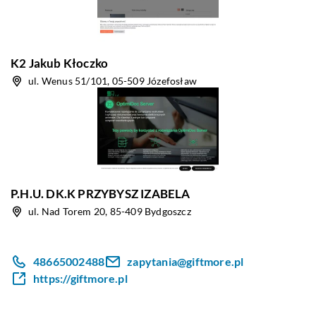
K2 Jakub Kłoczko
ul. Wenus 51/101, 05-509 Józefosław
P.H.U. DK.K PRZYBYSZ IZABELA
ul. Nad Torem 20, 85-409 Bydgoszcz
48665002488
zapytania@giftmore.pl
https://giftmore.pl