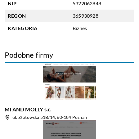
NIP
5322062848
REGON
365930928
KATEGORIA
Biznes
Podobne firmy
MI AND MOLLY s.c.
ul. Złotowska 51B/14, 60-184 Poznań