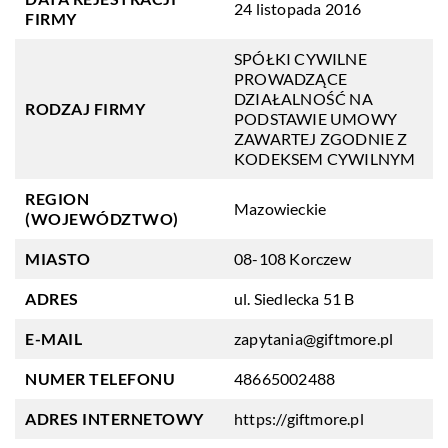
24 listopada 2016
FIRMY
SPÓŁKI CYWILNE
PROWADZĄCE
DZIAŁALNOŚĆ NA
RODZAJ FIRMY
PODSTAWIE UMOWY
ZAWARTEJ ZGODNIE Z
KODEKSEM CYWILNYM
REGION
Mazowieckie
(WOJEWÓDZTWO)
MIASTO
08-108 Korczew
ADRES
ul. Siedlecka 51 B
E-MAIL
zapytania@giftmore.pl
NUMER TELEFONU
48665002488
ADRES INTERNETOWY
https://giftmore.pl