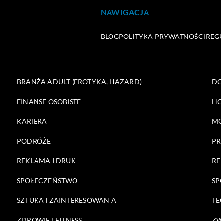
NAWIGACJA
BLOG
POLITYKA PRYWATNOŚCI
REG
BRANŻA ADULT (EROTYKA, HAZARD)
DO
FINANSE OSOBISTE
HO
KARIERA
M
PODRÓŻE
PR
REKLAMA I DRUK
RE
SPOŁECZEŃSTWO
SP
SZTUKA I ZAINTERESOWANIA
TE
ZDROWIE I FITNESS
ZW