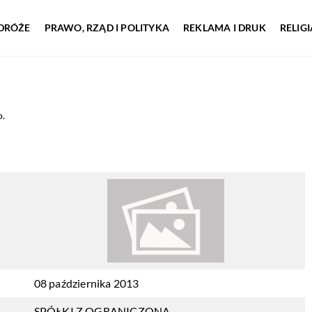
DRÓŻE
PRAWO, RZĄD I POLITYKA
REKLAMA I DRUK
RELIG
o.
08 października 2013
SPÓŁKI Z OGRANICZONĄ