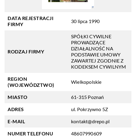
DATA REJESTRACJI
30 lipca 1990
FIRMY
SPÓŁKI CYWILNE
PROWADZĄCE
DZIAŁALNOŚĆ NA
RODZAJ FIRMY
PODSTAWIE UMOWY
ZAWARTEJ ZGODNIE Z
KODEKSEM CYWILNYM
REGION
Wielkopolskie
(WOJEWÓDZTWO)
MIASTO
61-315 Poznań
ADRES
ul. Pokrzywno 5Z
E-MAIL
kontakt@drepo.pl
NUMER TELEFONU
48607990609