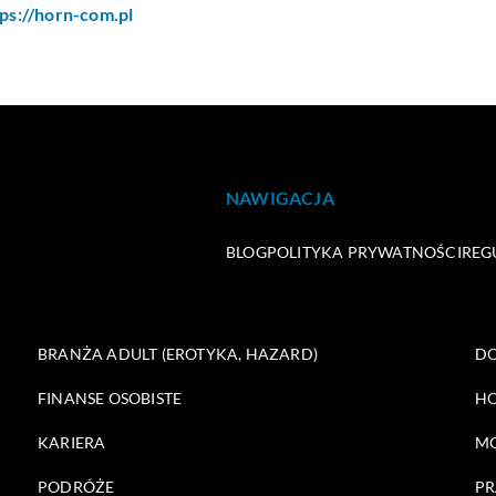
tps://horn-com.pl
NAWIGACJA
BLOG
POLITYKA PRYWATNOŚCI
REG
BRANŻA ADULT (EROTYKA, HAZARD)
DO
FINANSE OSOBISTE
HO
KARIERA
M
PODRÓŻE
PR