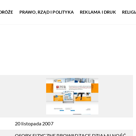
DRÓŻE
PRAWO, RZĄD I POLITYKA
REKLAMA I DRUK
RELIG
20 listopada 2007
OSOBY FIZYCZNE PROWADZĄCE DZIAŁALNOŚĆ