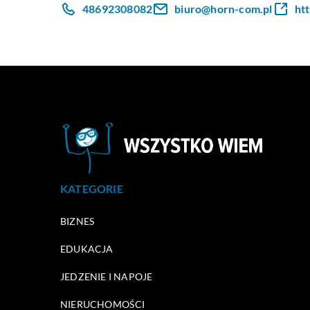
48692308082
biuro@horn-com.pl
ht
KATEGORIE
BIZNES
EDUKACJA
JEDZENIE I NAPOJE
NIERUCHOMOŚCI