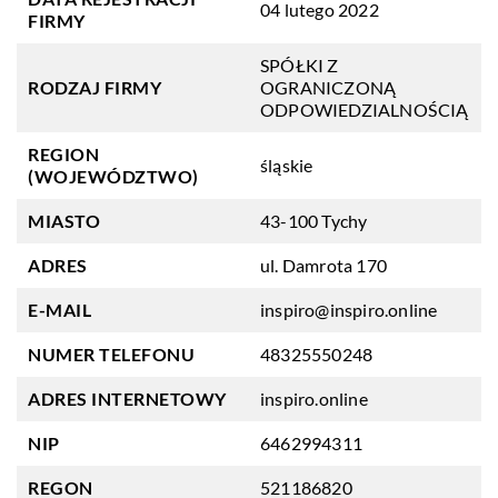
04 lutego 2022
FIRMY
SPÓŁKI Z
RODZAJ FIRMY
OGRANICZONĄ
ODPOWIEDZIALNOŚCIĄ
REGION
śląskie
(WOJEWÓDZTWO)
MIASTO
43-100 Tychy
ADRES
ul. Damrota 170
E-MAIL
inspiro@inspiro.online
NUMER TELEFONU
48325550248
ADRES INTERNETOWY
inspiro.online
NIP
6462994311
REGON
521186820