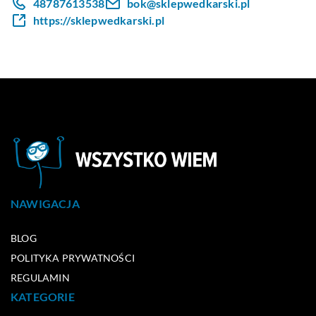
48787613538
bok@sklepwedkarski.pl
https://sklepwedkarski.pl
NAWIGACJA
BLOG
POLITYKA PRYWATNOŚCI
REGULAMIN
KATEGORIE