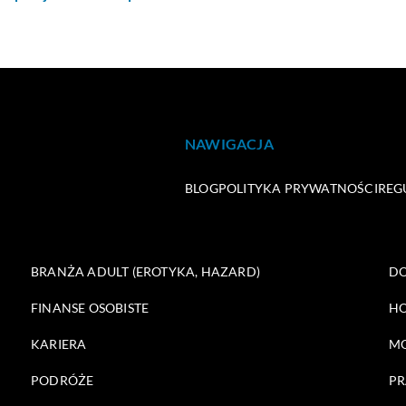
NAWIGACJA
BLOG
POLITYKA PRYWATNOŚCI
REG
BRANŻA ADULT (EROTYKA, HAZARD)
DO
FINANSE OSOBISTE
HO
KARIERA
M
PODRÓŻE
PR