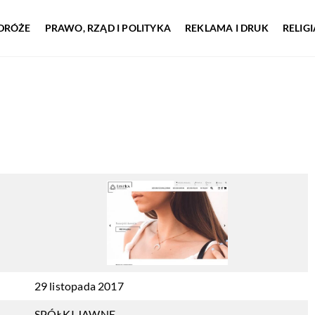
DRÓŻE
PRAWO, RZĄD I POLITYKA
REKLAMA I DRUK
RELIG
29 listopada 2017
SPÓŁKI JAWNE