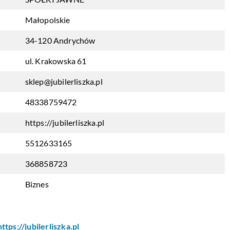
Małopolskie
34-120 Andrychów
ul. Krakowska 61
sklep@jubilerliszka.pl
48338759472
https://jubilerliszka.pl
5512633165
368858723
Biznes
https://jubilerliszka.pl