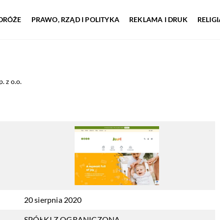
DRÓŻE
PRAWO, RZĄD I POLITYKA
REKLAMA I DRUK
RELIG
. z o.o.
20 sierpnia 2020
SPÓŁKI Z OGRANICZONĄ