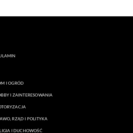
ULAMIN
M I OGRÓD
BBY I ZAINTERESOWANIA
OTORYZACJA
AWO, RZĄD I POLITYKA
LIGIA I DUCHOWOŚĆ