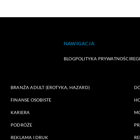
NAWIGACJA
BLOG
POLITYKA PRYWATNOŚCI
REG
BRANŻA ADULT (EROTYKA, HAZARD)
DO
FINANSE OSOBISTE
HO
KARIERA
M
PODRÓŻE
PR
REKLAMA I DRUK
RE