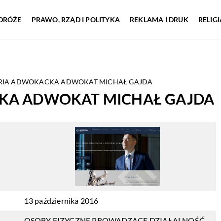
DRÓŻE
PRAWO, RZĄD I POLITYKA
REKLAMA I DRUK
RELIG
RIA ADWOKACKA ADWOKAT MICHAŁ GAJDA
KA ADWOKAT MICHAŁ GAJDA
13 października 2016
OSOBY FIZYCZNE PROWADZĄCE DZIAŁALNOŚĆ