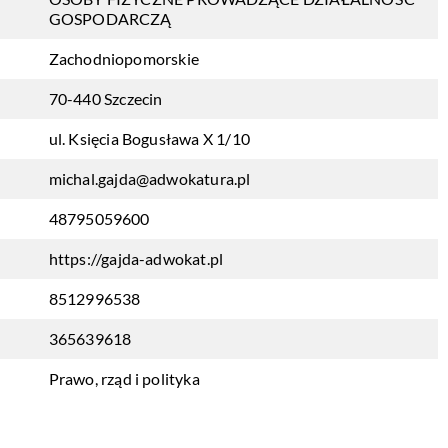
GOSPODARCZĄ
Zachodniopomorskie
70-440 Szczecin
ul. Księcia Bogusława X 1/10
michal.gajda@adwokatura.pl
48795059600
https://gajda-adwokat.pl
8512996538
365639618
Prawo, rząd i polityka