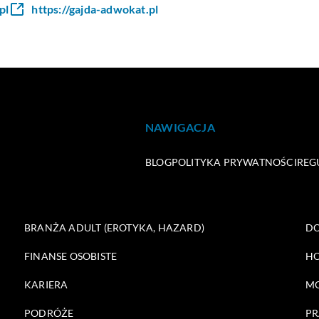
pl
https://gajda-adwokat.pl
NAWIGACJA
BLOG
POLITYKA PRYWATNOŚCI
REG
BRANŻA ADULT (EROTYKA, HAZARD)
DO
FINANSE OSOBISTE
HO
KARIERA
M
PODRÓŻE
PR