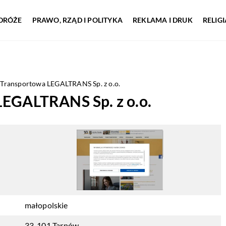
DRÓŻE
PRAWO, RZĄD I POLITYKA
REKLAMA I DRUK
RELIG
 Transportowa LEGALTRANS Sp. z o.o.
LEGALTRANS Sp. z o.o.
małopolskie
33-101 Tarnów