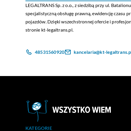
LEGALTRANS Sp. z o.o., z siedzibą przy ul. Batali
specjalistyczną obsługę prawną, ewidencję czasu pr
pojazdów. Dzięki wszechstronnej ofercie i profes
stronie
kt-legaltrans.pl
.
48531560920
kancelaria@kt-legaltrans.p
KATEGORIE