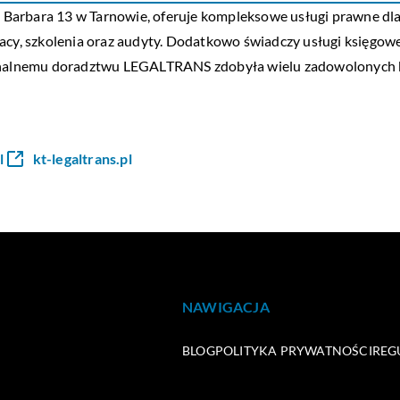
onu Barbara 13 w Tarnowie, oferuje kompleksowe usługi prawne d
acy, szkolenia oraz audyty. Dodatkowo świadczy usługi księgowe
jonalnemu doradztwu LEGALTRANS zdobyła wielu zadowolonych kl
l
kt-legaltrans.pl
NAWIGACJA
BLOG
POLITYKA PRYWATNOŚCI
REG