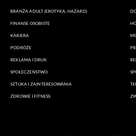
BRANŻA ADULT (EROTYKA, HAZARD)
DO
FINANSE OSOBISTE
HO
KARIERA
M
PODRÓŻE
PR
REKLAMA I DRUK
RE
SPOŁECZEŃSTWO
SP
SZTUKA I ZAINTERESOWANIA
TE
ZDROWIE I FITNESS
ZW