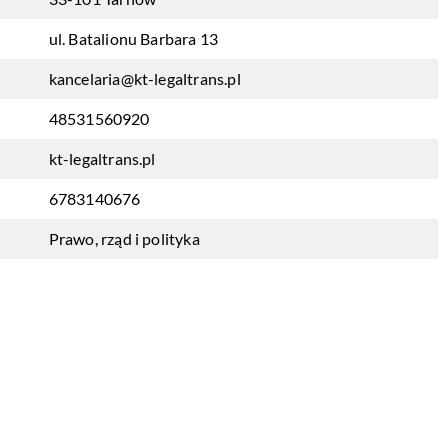
ul. Batalionu Barbara 13
kancelaria@kt-legaltrans.pl
48531560920
kt-legaltrans.pl
6783140676
Prawo, rząd i polityka