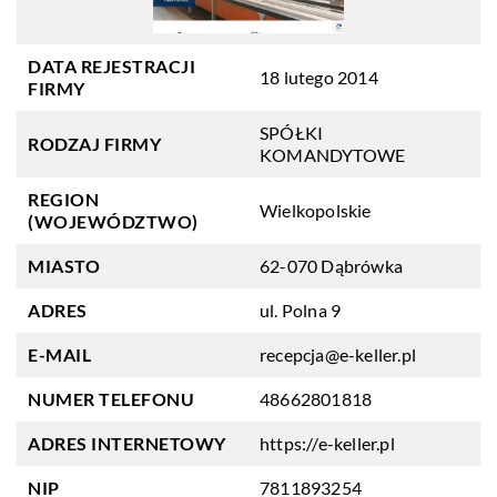
DATA REJESTRACJI
18 lutego 2014
FIRMY
SPÓŁKI
RODZAJ FIRMY
KOMANDYTOWE
REGION
Wielkopolskie
(WOJEWÓDZTWO)
MIASTO
62-070 Dąbrówka
ADRES
ul. Polna 9
E-MAIL
recepcja@e-keller.pl
NUMER TELEFONU
48662801818
ADRES INTERNETOWY
https://e-keller.pl
NIP
7811893254