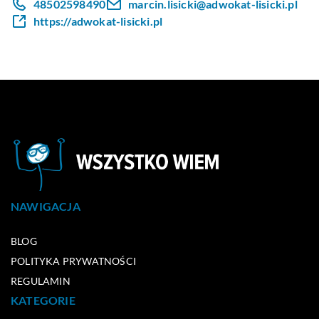
48502598490
marcin.lisicki@adwokat-lisicki.pl
https://adwokat-lisicki.pl
NAWIGACJA
BLOG
POLITYKA PRYWATNOŚCI
REGULAMIN
KATEGORIE