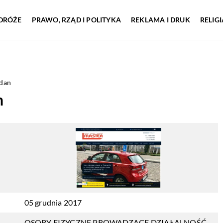
DRÓŻE
PRAWO, RZĄD I POLITYKA
REKLAMA I DRUK
RELIG
dan
n
05 grudnia 2017
OSOBY FIZYCZNE PROWADZĄCE DZIAŁALNOŚĆ