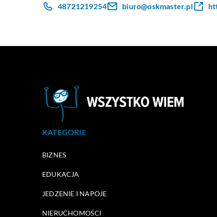
48721219254
biuro@oskmaster.pl
ht
KATEGORIE
BIZNES
EDUKACJA
JEDZENIE I NAPOJE
NIERUCHOMOŚCI