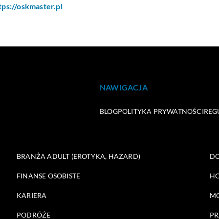
tps://oskmaster.pl
NAWIGACJA
BLOG
POLITYKA PRYWATNOŚCI
REG
BRANŻA ADULT (EROTYKA, HAZARD)
DO
FINANSE OSOBISTE
HO
KARIERA
M
PODRÓŻE
PR