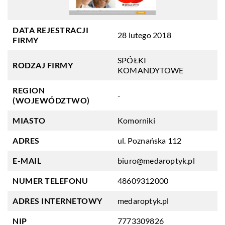
DATA REJESTRACJI
28 lutego 2018
FIRMY
SPÓŁKI
RODZAJ FIRMY
KOMANDYTOWE
REGION
-
(WOJEWÓDZTWO)
MIASTO
Komorniki
ADRES
ul. Poznańska 112
E-MAIL
biuro@medaroptyk.pl
NUMER TELEFONU
48609312000
ADRES INTERNETOWY
medaroptyk.pl
NIP
7773309826