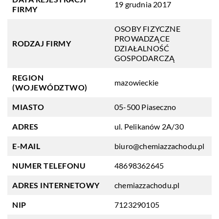
19 grudnia 2017
FIRMY
OSOBY FIZYCZNE
PROWADZĄCE
RODZAJ FIRMY
DZIAŁALNOŚĆ
GOSPODARCZĄ
REGION
mazowieckie
(WOJEWÓDZTWO)
MIASTO
05-500 Piaseczno
ADRES
ul. Pelikanów 2A/30
E-MAIL
biuro@chemiazzachodu.pl
NUMER TELEFONU
48698362645
ADRES INTERNETOWY
chemiazzachodu.pl
NIP
7123290105