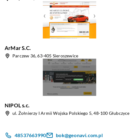
ArMar S.C.
Parczew 36, 63-405 Sieroszewice
NIPOL s.c.
ul. Żołnierzy I Armii Wojska Polskiego 5, 48-100 Głubczyce
48537663990
bok@geonavi.com.pl