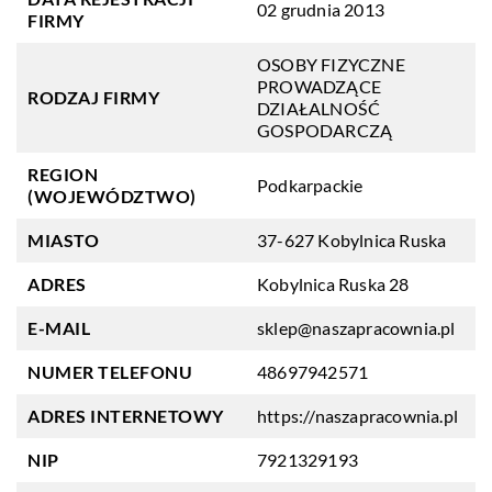
02 grudnia 2013
FIRMY
OSOBY FIZYCZNE
PROWADZĄCE
RODZAJ FIRMY
DZIAŁALNOŚĆ
GOSPODARCZĄ
REGION
Podkarpackie
(WOJEWÓDZTWO)
MIASTO
37-627 Kobylnica Ruska
ADRES
Kobylnica Ruska 28
E-MAIL
sklep@naszapracownia.pl
NUMER TELEFONU
48697942571
ADRES INTERNETOWY
https://naszapracownia.pl
NIP
7921329193