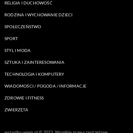
RELIGIA I DUCHOWOŚĆ
RODZINA I WYCHOWANIE DZIECI
SPOŁECZEŃSTWO
SPORT
STYL I MODA
SZTUKA I ZAINTERESOWANIA
TECHNOLOGIA I KOMPUTERY
WIADOMOŚCI / POGODA / INFORMACJE
ZDROWIE I FITNESS
ZWIERZĘTA
wszystko-wiem.pl © 2023. Wszelkie prawa zastrzeżone.