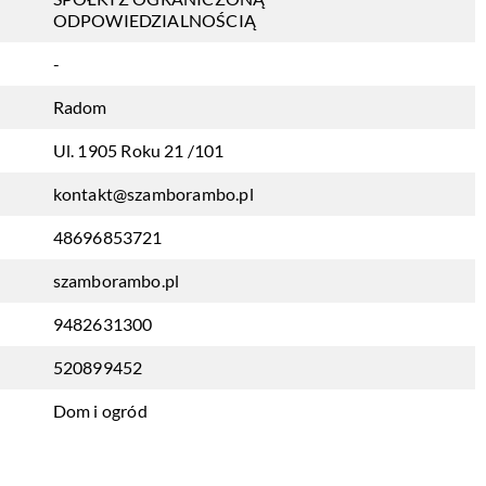
ODPOWIEDZIALNOŚCIĄ
-
Radom
Ul. 1905 Roku 21 /101
kontakt@szamborambo.pl
48696853721
szamborambo.pl
9482631300
520899452
Dom i ogród