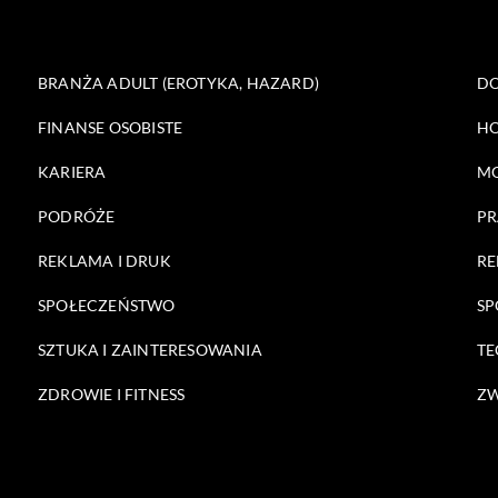
BRANŻA ADULT (EROTYKA, HAZARD)
DO
FINANSE OSOBISTE
HO
KARIERA
M
PODRÓŻE
PR
REKLAMA I DRUK
RE
SPOŁECZEŃSTWO
SP
SZTUKA I ZAINTERESOWANIA
TE
ZDROWIE I FITNESS
ZW