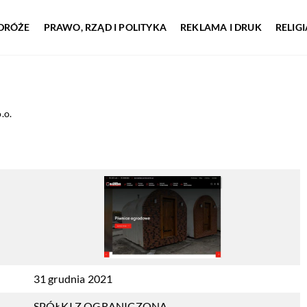
DRÓŻE
PRAWO, RZĄD I POLITYKA
REKLAMA I DRUK
RELIG
.o.
31 grudnia 2021
SPÓŁKI Z OGRANICZONĄ