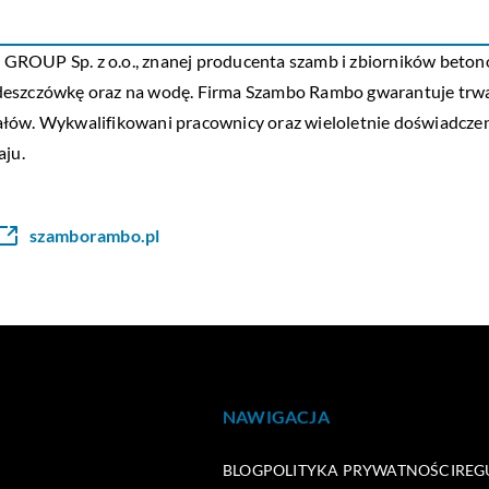
GROUP Sp. z o.o., znanej producenta szamb i zbiorników betono
deszczówkę oraz na wodę. Firma
Szambo Rambo
gwarantuje trwa
łów. Wykwalifikowani pracownicy oraz wieloletnie doświadczenie
aju.
szamborambo.pl
NAWIGACJA
BLOG
POLITYKA PRYWATNOŚCI
REG