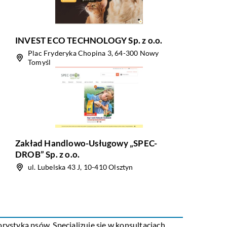
INVEST ECO TECHNOLOGY Sp. z o.o.
Plac Fryderyka Chopina 3, 64-300 Nowy
Tomyśl
Zakład Handlowo-Usługowy „SPEC-
DROB” Sp. z o.o.
ul. Lubelska 43 J, 10-410 Olsztyn
rystyką psów. Specjalizuje się w konsultacjach