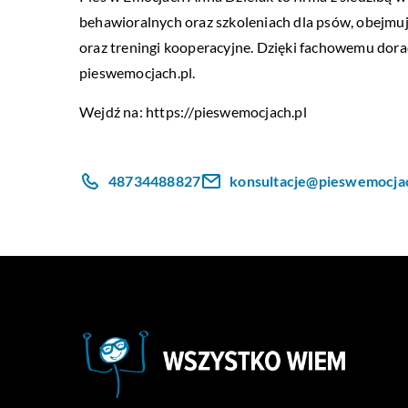
behawioralnych oraz szkoleniach dla psów, obejmuj
oraz treningi kooperacyjne. Dzięki fachowemu dora
pieswemocjach.pl.
Wejdź na:
https://pieswemocjach.pl
48734488827
konsultacje@pieswemocjac