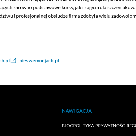
ących zarówno podstawowe kursy, jak i zajęcia dla szczeniaków.
dztwu i profesjonalnej obsłudze firma zdobyła wielu zadowolony
h.pl
pieswemocjach.pl
NAWIGACJA
BLOG
POLITYKA PRYWATNOŚCI
REG