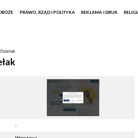
DRÓŻE
PRAWO, RZĄD I POLITYKA
REKLAMA I DRUK
RELIG
 Dziełak
ełak
-
Warszawa