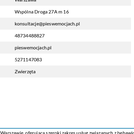
Wspólna Droga 27A m 16
konsultacje@pieswemocjach.pl
48734488827
pieswemocjach.pl
5271147083
Zwierzęta
 Warszawie, oferująca szeroki zakres usług związanych z behawio