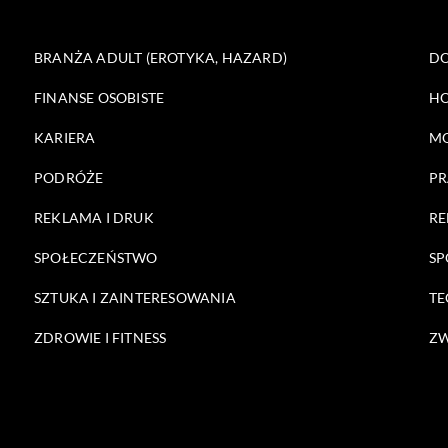
BRANŻA ADULT (EROTYKA, HAZARD)
DO
FINANSE OSOBISTE
HO
KARIERA
M
PODRÓŻE
PR
REKLAMA I DRUK
RE
SPOŁECZEŃSTWO
SP
SZTUKA I ZAINTERESOWANIA
TE
ZDROWIE I FITNESS
ZW