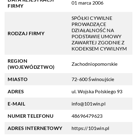
01 marca 2006
FIRMY
SPÓŁKI CYWILNE
PROWADZĄCE
DZIAŁALNOŚĆ NA
RODZAJ FIRMY
PODSTAWIE UMOWY
ZAWARTEJ ZGODNIE Z
KODEKSEM CYWILNYM
REGION
Zachodniopomorskie
(WOJEWÓDZTWO)
MIASTO
72-600 Świnoujście
ADRES
ul. Wojska Polskiego 93
E-MAIL
info@101win.pl
NUMER TELEFONU
48696479623
ADRES INTERNETOWY
https://101win.pl