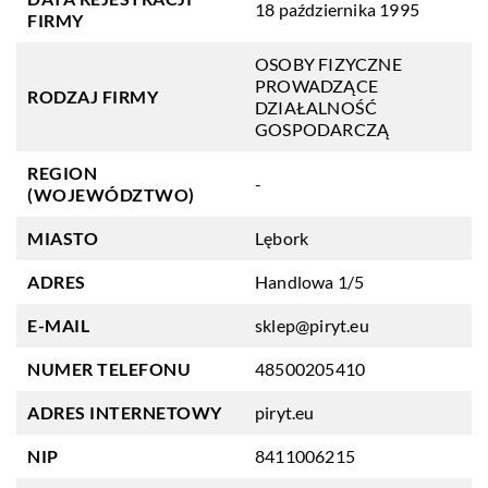
18 października 1995
FIRMY
OSOBY FIZYCZNE
PROWADZĄCE
RODZAJ FIRMY
DZIAŁALNOŚĆ
GOSPODARCZĄ
REGION
-
(WOJEWÓDZTWO)
MIASTO
Lębork
ADRES
Handlowa 1/5
E-MAIL
sklep@piryt.eu
NUMER TELEFONU
48500205410
ADRES INTERNETOWY
piryt.eu
NIP
8411006215