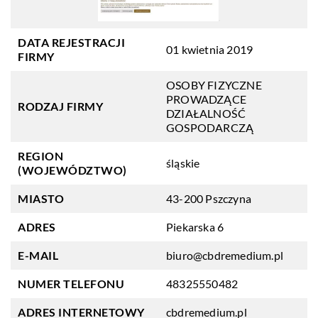
DATA REJESTRACJI
01 kwietnia 2019
FIRMY
OSOBY FIZYCZNE
PROWADZĄCE
RODZAJ FIRMY
DZIAŁALNOŚĆ
GOSPODARCZĄ
REGION
śląskie
(WOJEWÓDZTWO)
MIASTO
43-200 Pszczyna
ADRES
Piekarska 6
E-MAIL
biuro@cbdremedium.pl
NUMER TELEFONU
48325550482
ADRES INTERNETOWY
cbdremedium.pl