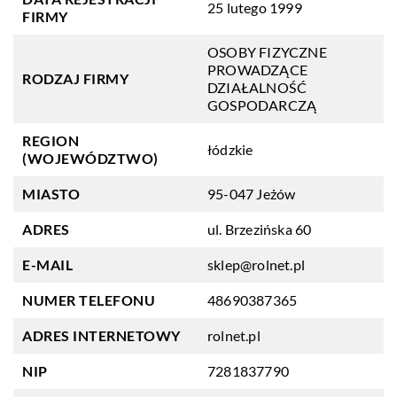
25 lutego 1999
FIRMY
OSOBY FIZYCZNE
PROWADZĄCE
RODZAJ FIRMY
DZIAŁALNOŚĆ
GOSPODARCZĄ
REGION
łódzkie
(WOJEWÓDZTWO)
MIASTO
95-047 Jeżów
ADRES
ul. Brzezińska 60
E-MAIL
sklep@rolnet.pl
NUMER TELEFONU
48690387365
ADRES INTERNETOWY
rolnet.pl
NIP
7281837790