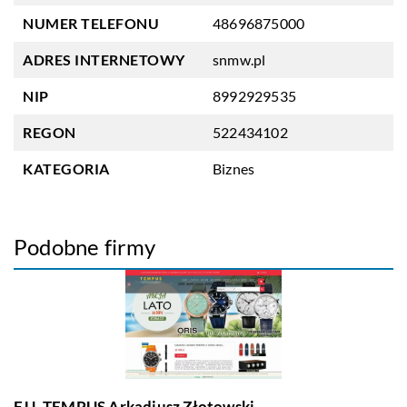
NUMER TELEFONU
48696875000
ADRES INTERNETOWY
snmw.pl
NIP
8992929535
REGON
522434102
KATEGORIA
Biznes
Podobne firmy
F.U. TEMPUS Arkadiusz Złotowski