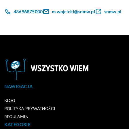
48696875000
m.wojcicki@snmw.pl
snmw.pl
NAWIGACJA
BLOG
POLITYKA PRYWATNOŚCI
REGULAMIN
KATEGORIE