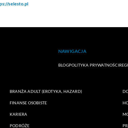
ps://selesto.pl
NAWIGACJA
BLOG
POLITYKA PRYWATNOŚCI
REG
BRANŻA ADULT (EROTYKA, HAZARD)
DO
FINANSE OSOBISTE
HO
KARIERA
M
PODRÓŻE
PR