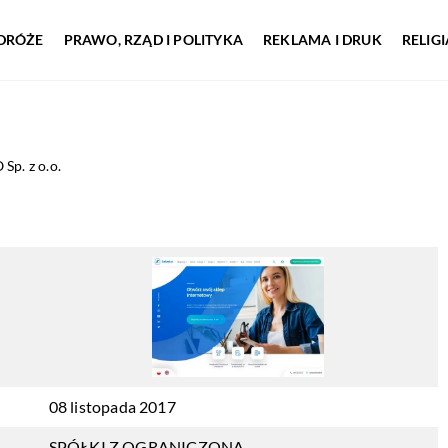
DRÓŻE
PRAWO, RZĄD I POLITYKA
REKLAMA I DRUK
RELIG
Sp. z o.o.
08 listopada 2017
SPÓŁKI Z OGRANICZONĄ