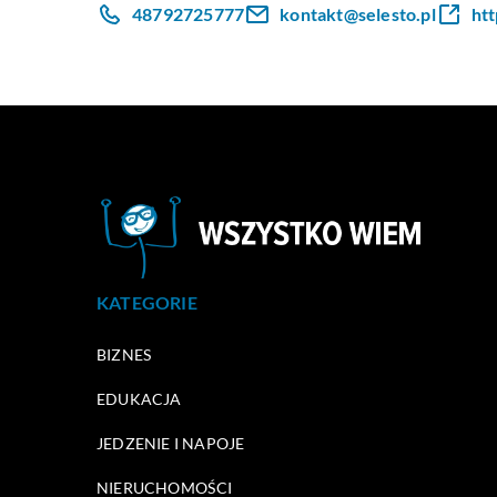
48792725777
kontakt@selesto.pl
htt
KATEGORIE
BIZNES
EDUKACJA
JEDZENIE I NAPOJE
NIERUCHOMOŚCI