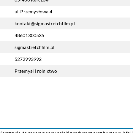
ul. Przemysłowa 4
kontakt@sigmastretchfilm.pl
48601300535
sigmastretchfilm.pl
5272993992
Przemysł i rolnictwo
 w Karczewie, to renomowany polski producent oraz hurtownik foli