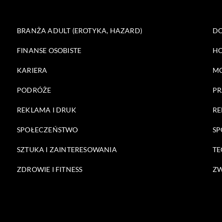
BRANŻA ADULT (EROTYKA, HAZARD)
DO
FINANSE OSOBISTE
HO
KARIERA
M
PODRÓŻE
PR
REKLAMA I DRUK
RE
SPOŁECZEŃSTWO
SP
SZTUKA I ZAINTERESOWANIA
TE
ZDROWIE I FITNESS
ZW