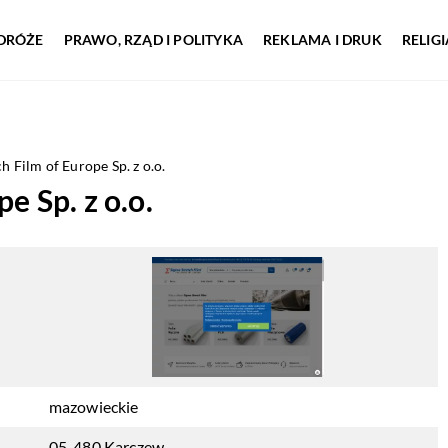
DRÓŻE
PRAWO, RZĄD I POLITYKA
REKLAMA I DRUK
RELIG
h Film of Europe Sp. z o.o.
e Sp. z o.o.
mazowieckie
05-480 Karczew