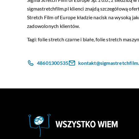
sigmastretchfilm.pl klienci znajdą szczegółową ofer
Stretch Film of Europe kładzie nacisk na wysoką ja
zadowolonych klientów.
Tagi: folie stretch czarne i białe, folie stretch masz
48601300535
kontakt@sigmastretchfilm.