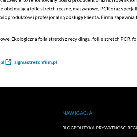
tę obejmującą folie stretch ręczne, maszynowe, PCR oraz specjal
kość produktów i profesjonalną obsługę klienta. Firma zapewnia
ynowe,
Ekologiczna folia stretch z recyklingu
, follie stretch PCR, 
pl
sigmastretchfilm.pl
NAWIGACJA
BLOG
POLITYKA PRYWATNOŚCI
REG