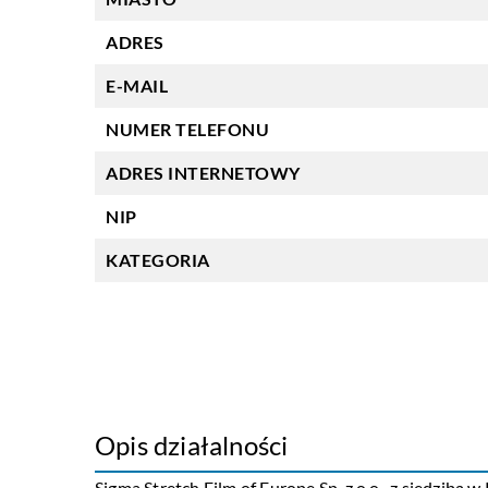
ADRES
E-MAIL
NUMER TELEFONU
ADRES INTERNETOWY
NIP
KATEGORIA
Opis działalności
Sigma Stretch Film of Europe Sp. z o.o., z siedzibą